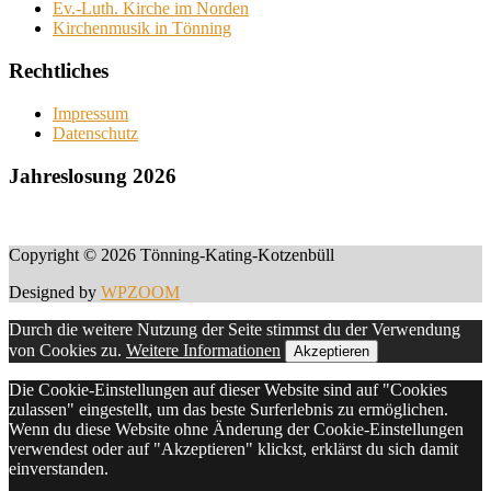
Ev.-Luth. Kirche im Norden
Kirchenmusik in Tönning
Rechtliches
Impressum
Datenschutz
Jahreslosung 2026
Copyright © 2026 Tönning-Kating-Kotzenbüll
Designed by
WPZOOM
Durch die weitere Nutzung der Seite stimmst du der Verwendung
von Cookies zu.
Weitere Informationen
Akzeptieren
Die Cookie-Einstellungen auf dieser Website sind auf "Cookies
zulassen" eingestellt, um das beste Surferlebnis zu ermöglichen.
Wenn du diese Website ohne Änderung der Cookie-Einstellungen
verwendest oder auf "Akzeptieren" klickst, erklärst du sich damit
einverstanden.