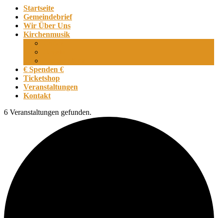
Startseite
Gemeindebrief
Wir Über Uns
Kirchenmusik
Chöre
Orgeln
Probenpläne
€ Spenden €
Ticketshop
Veranstaltungen
Kontakt
6 Veranstaltungen gefunden.