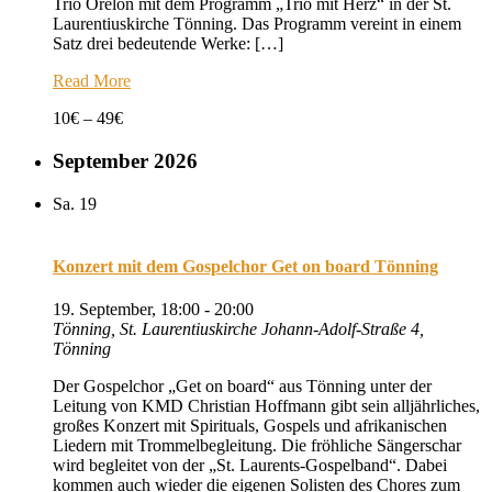
Trio Orelon mit dem Programm „Trio mit Herz“ in der St.
Laurentiuskirche Tönning. Das Programm vereint in einem
Satz drei bedeutende Werke: […]
Read More
10€ – 49€
September 2026
Sa.
19
Konzert mit dem Gospelchor Get on board Tönning
19. September, 18:00
-
20:00
Tönning, St. Laurentiuskirche
Johann-Adolf-Straße 4,
Tönning
Der Gospelchor „Get on board“ aus Tönning unter der
Leitung von KMD Christian Hoffmann gibt sein alljährliches,
großes Konzert mit Spirituals, Gospels und afrikanischen
Liedern mit Trommelbegleitung. Die fröhliche Sängerschar
wird begleitet von der „St. Laurents-Gospelband“. Dabei
kommen auch wieder die eigenen Solisten des Chores zum