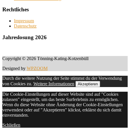
Rechtliches
Impressum
Datenschutz
Jahreslosung 2026
Copyright © 2026 Tönning-Kating-Kotzenbüll
Designed by
WPZOOM
Durch die weitere Nutzung der Seite stimmst du der Verwendung
von Cookies zu.
Weitere Informationen
Akzeptieren
Die Cookie-Einstellungen auf dieser Website sind auf "Cookies
zulassen" eingestellt, um das beste Surferlebnis zu ermöglichen.
Wenn du diese Website ohne Änderung der Cookie-Einstellungen
verwendest oder auf "Akzeptieren" klickst, erklärst du sich damit
einverstanden.
Schließen